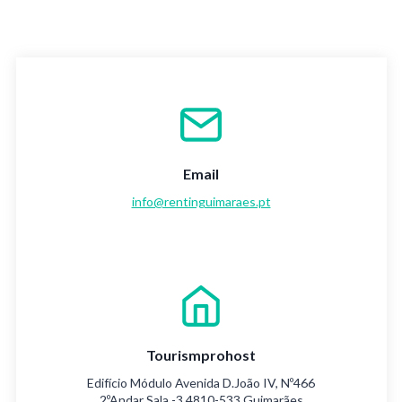
Email
info@rentinguimaraes.pt
Tourismprohost
Edifício Módulo Avenida D.João IV, Nº466
2ºAndar Sala -3 4810-533 Guimarães