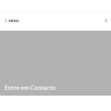
Skip
to
Rentinguimarães
content
MENU
Entre em Contacto