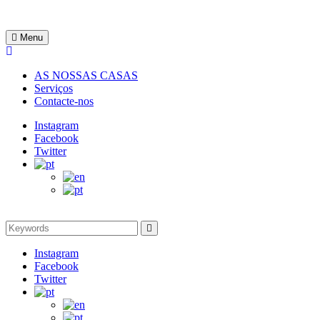
Skip
to
Rentinguimarães
content
Menu
AS NOSSAS CASAS
Serviços
Contacte-nos
Instagram
Facebook
Twitter
Search
Search
for:
Instagram
Facebook
Twitter