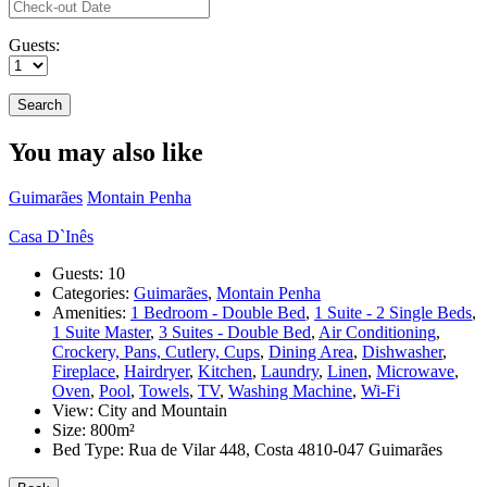
Guests:
You may also like
Guimarães
Montain Penha
Casa D`Inês
Guests:
10
Categories:
Guimarães
,
Montain Penha
Amenities:
1 Bedroom - Double Bed
,
1 Suite - 2 Single Beds
,
1 Suite Master
,
3 Suites - Double Bed
,
Air Conditioning
,
Crockery, Pans, Cutlery, Cups
,
Dining Area
,
Dishwasher
,
Fireplace
,
Hairdryer
,
Kitchen
,
Laundry
,
Linen
,
Microwave
,
Oven
,
Pool
,
Towels
,
TV
,
Washing Machine
,
Wi-Fi
View:
City and Mountain
Size:
800m²
Bed Type:
Rua de Vilar 448, Costa 4810-047 Guimarães