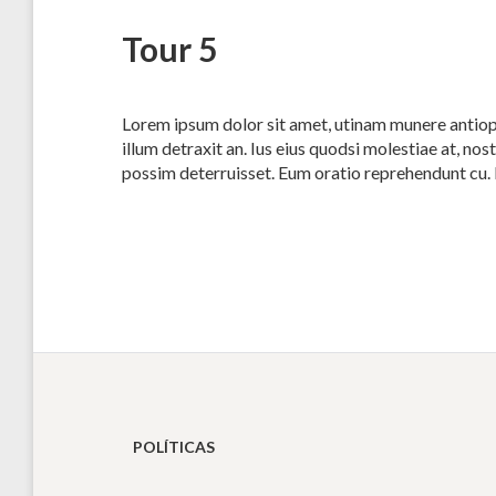
Tour 5
Lorem ipsum dolor sit amet, utinam munere antiopa
illum detraxit an. Ius eius quodsi molestiae at, no
possim deterruisset. Eum oratio reprehendunt cu
POLÍTICAS