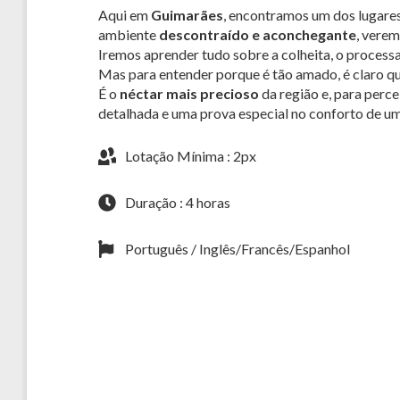
Aqui em
Guimarães
, encontramos um dos lugare
ambiente
descontraído e aconchegante
, vere
Iremos aprender tudo sobre a colheita, o processa
Mas para entender porque é tão amado, é claro qu
É o
néctar mais precioso
da região e, para perc
detalhada e uma prova especial no conforto de u
Lotação Mínima : 2px
Duração : 4 horas
Português / Inglês/Francês/Espanhol