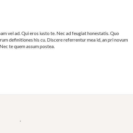
m vel ad. Qui eros iusto te. Nec ad feugiat honestatis. Quo
strum definitiones his cu. Discere referrentur mea id, an pri novum
. Nec te quem assum postea.
.