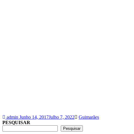
Tags
admin
Junho 14, 2017
Julho 7, 2022
Guimarães
PESQUISAR
Pesquisar