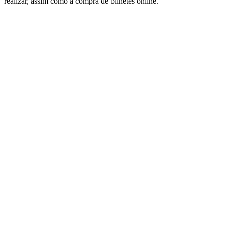
realizar, assim como a compra de bilhetes online.