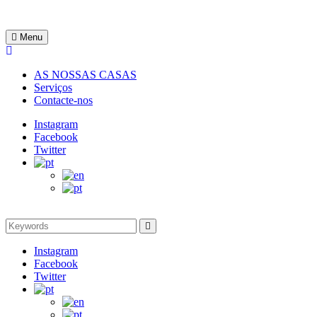
Skip
to
Rentinguimarães
content
Menu
AS NOSSAS CASAS
Serviços
Contacte-nos
Instagram
Facebook
Twitter
Search
Search
for:
Instagram
Facebook
Twitter