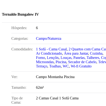
Ternaldo Bungalow IV
Hóspedes:
6
Categorias:
Campo/Natureza
Comodidades:
1 Sofá - Cama Casal
,
2 Quartos com Cama Ca
Ar Condicionado
,
Área para Jantar
,
Cozinha
,
Forno
,
Lençóis
,
Louças, Panelas, Talheres, C
Microondas
,
Piscina
,
Secador de Cabelo
,
Tele
Terraço
,
Toalhas
,
WC
,
Wi-fi Gratuito
Ver:
Campo Montanha Piscina
Tamanho:
62m²
Tipo de
2 Camas Casal 1 Sofá Cama
Cama: