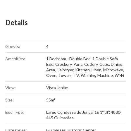
Details
Guests:
4
Amenities:
1 Bedroom - Double Bed
,
1 Double Sofa
Bed
,
Crockery, Pans, Cutlery, Cups
,
Dining
Area
,
Hairdryer
,
Kitchen
,
Linen
,
Microwave
,
Oven
,
Towels
,
TV
,
Washing Machine
,
Wi-Fi
View:
Vista Jardim
Size:
55m²
Bed Type:
Largo Condessa do Juncal 16 1º dtº, 4800-
445 Guimarães
Categories:
Guimarães
,
Historic Center