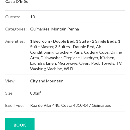
Casa D`Inês
Guests:
10
Categories:
Guimarães
,
Montain Penha
Amenities:
1 Bedroom - Double Bed
,
1 Suite - 2 Single Beds
,
1
Suite Master
,
3 Suites - Double Bed
,
Air
Conditioning
,
Crockery, Pans, Cutlery, Cups
,
Dining
Area
,
Dishwasher
,
Fireplace
,
Hairdryer
,
Kitchen
,
Laundry
,
Linen
,
Microwave
,
Oven
,
Pool
,
Towels
,
TV
,
Washing Machine
,
Wi-Fi
View:
City and Mountain
Size:
800m²
Bed Type:
Rua de Vilar 448, Costa 4810-047 Guimarães
BOOK