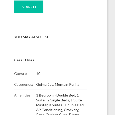
YOU MAY ALSO LIKE
Casa D`Inês
Guests:
10
Categories:
Guimarães
,
Montain Penha
Amenities:
1 Bedroom - Double Bed
,
1
Suite - 2 Single Beds
,
1 Suite
Master
,
3 Suites - Double Bed
,
Air Conditioning
,
Crockery,
Pans, Cutlery, Cups
,
Dining