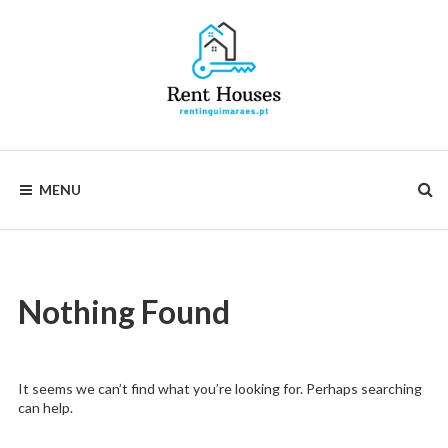
Skip
to
content
Rentinguimarães
MENU
Nothing Found
It seems we can’t find what you’re looking for. Perhaps searching
can help.