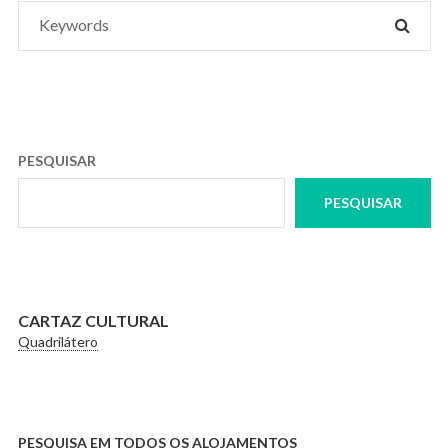
Search
SEAR
for:
PESQUISAR
PESQUISAR
CARTAZ CULTURAL
Quadrilátero
PESQUISA EM TODOS OS ALOJAMENTOS