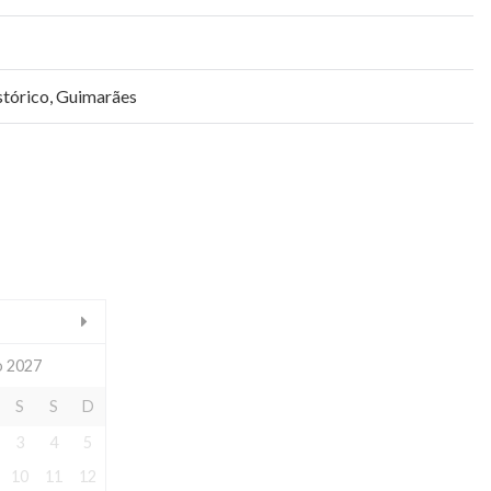
stórico
,
Guimarães
 2027
S
S
D
3
4
5
10
11
12