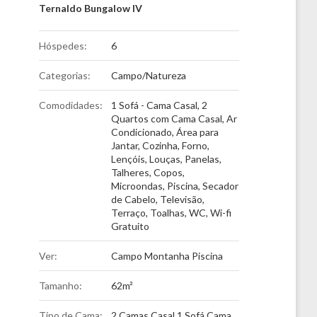
Ternaldo Bungalow IV
Hóspedes:
6
Categorias:
Campo/Natureza
Comodidades:
1 Sofá - Cama Casal
,
2
Quartos com Cama Casal
,
Ar
Condicionado
,
Área para
Jantar
,
Cozinha
,
Forno
,
Lençóis
,
Louças, Panelas,
Talheres, Copos
,
Microondas
,
Piscina
,
Secador
de Cabelo
,
Televisão
,
Terraço
,
Toalhas
,
WC
,
Wi-fi
Gratuito
Ver:
Campo Montanha Piscina
Tamanho:
62m²
Tipo de Cama:
2 Camas Casal 1 Sofá Cama