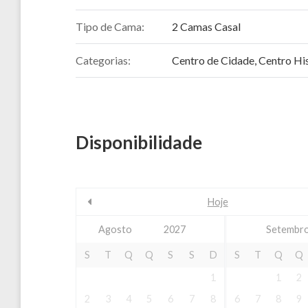
Tipo de Cama:
2 Camas Casal
Categorias:
Centro de Cidade
,
Centro Hi
Disponibilidade
Hoje
Setembro
S
T
Q
Q
S
S
D
S
T
Q
Q
1
1
2
2
3
4
5
6
7
8
6
7
8
9