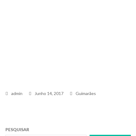
Tags
admin
Junho 14, 2017
Guimarães
PESQUISAR