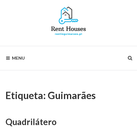
Skip
to
content
Rentinguimarães
MENU
Etiqueta:
Guimarães
Quadrilátero