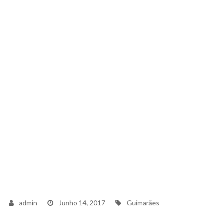
Tags
admin
Junho 14, 2017
Guimarães